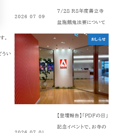
7/28 R8年度善立寺
2026-07-09
投稿日
盆施餓鬼法要について
す。
おしらせ
どうい
【登壇報告】「PDFの日」
記念イベントで、お寺の
2026-07-01