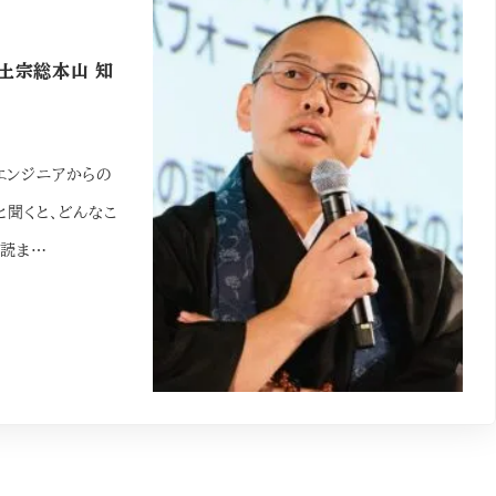
浄土宗総本山 知
エンジニアからの
と聞くと、どんなこ
を読ま…