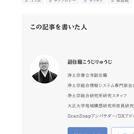
コラム
テクノロジー
テラテク
知恩院
この記事を書いた人
副住職こうじりゅうじ
浄土宗善立寺副住職
浄土宗総合情報システム専門部会
浄土宗総合研究所研究スタッフ
大正大学地域構想研究所客員研究
ScanSnapアンバサダー/DXア