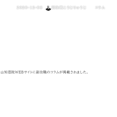
カテゴリー
2020-12-03
副住職こうじりゅうじ
コラム
投稿日
著
者
山知恩院WEBサイトに副住職のコラムが掲載されました。