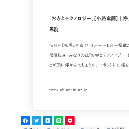
「お寺とテクノロジー」【小路竜嗣】｜
恩院
※月刊『知恩』令和2年4月号～6月号掲載
僧侶転身 みなさんは「お寺とテクノロジー」
とが頭に浮かぶでしょうか。ロボットにお経
www.chion-in.or.jp