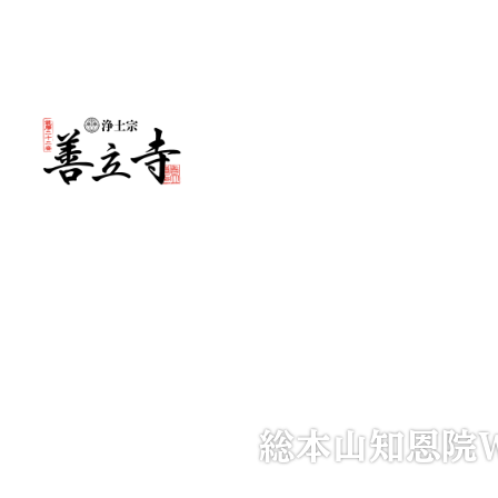
メ
イ
ン
コ
ン
テ
ン
ツ
へ
移
総本山知恩院W
動