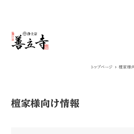
メ
イ
ン
コ
ン
テ
トップページ
檀家様
ン
ツ
へ
檀家様向け情報
移
動