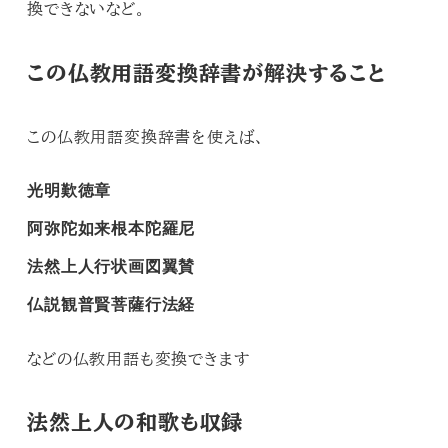
換できない
など。
この仏教用語変換辞書が解決すること
この仏教用語変換辞書を使えば、
光明歎徳章
阿弥陀如来根本陀羅尼
法然上人行状画図翼賛
仏説観普賢菩薩行法経
などの仏教用語も変換
できます
法然上人の和歌も収録