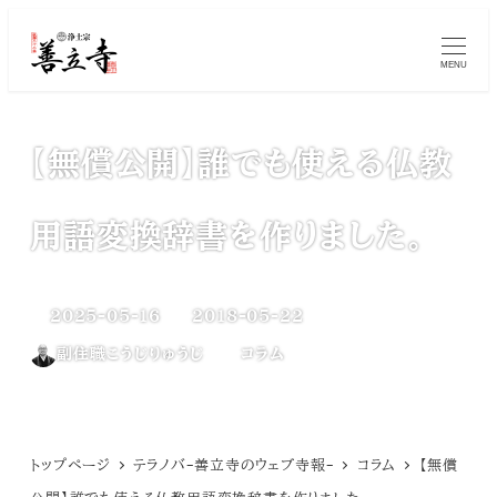
メ
MENU
イ
ン
コ
【無償公開】誰でも使える仏教
ン
用語変換辞書を作りました。
テ
ン
2025-05-16
2018-05-22
ツ
更新日
投稿日
カテゴリー
副住職こうじりゅうじ
コラム
へ
著
移
者
動
トップページ
テラノバ-善立寺のウェブ寺報-
コラム
【無償