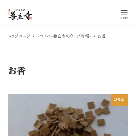
メ
MENU
イ
ン
トップページ
テラノバ-善立寺のウェブ寺報-
お香
コ
ン
テ
お香
ン
ツ
へ
コラム
移
動