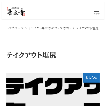
メ
MENU
イ
ン
トップページ
テラノバ-善立寺のウェブ寺報-
テイクアウト塩尻
コ
ン
テ
テイクアウト塩尻
ン
ツ
へ
おしらせ
移
動