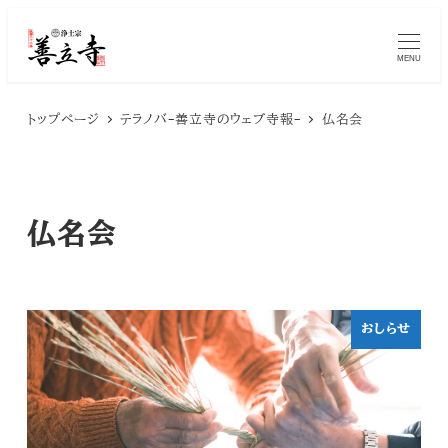
メ
MENU
イ
ン
トップページ
テラノバ-善立寺のウェブ寺報-
仏名会
コ
ン
テ
仏名会
ン
ツ
へ
おしらせ
移
動