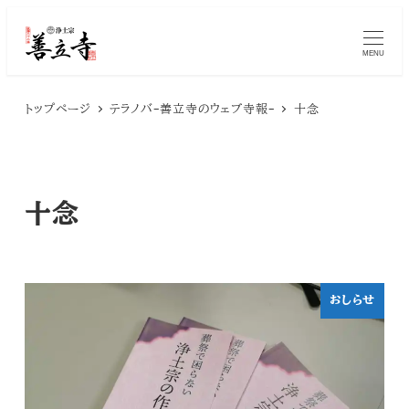
メ
MENU
イ
ン
トップページ
テラノバ-善立寺のウェブ寺報-
十念
コ
ン
テ
十念
ン
ツ
へ
おしらせ
移
動