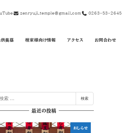
uTube
zenryuji.temple@gmail.com
0263-53-2645
代供養墓
檀家様向け情報
アクセス
お問合わせ
検索
最近の投稿
おしらせ