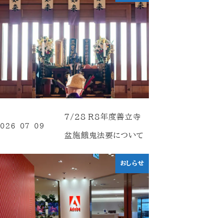
7/28 R8年度善立寺
026-07-09
投稿日
盆施餓鬼法要について
おしらせ