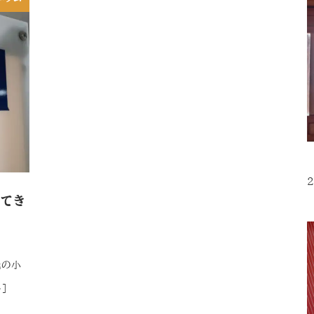
2
ってき
職の小
]