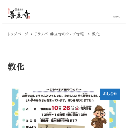
メ
MENU
イ
ン
トップページ
テラノバ-善立寺のウェブ寺報-
教化
コ
ン
テ
教化
ン
ツ
へ
おしらせ
移
動