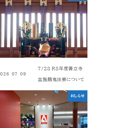
7/28 R8年度善立寺
026-07-09
投稿日
盆施餓鬼法要について
おしらせ