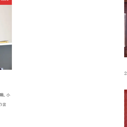
2
職、小
の言