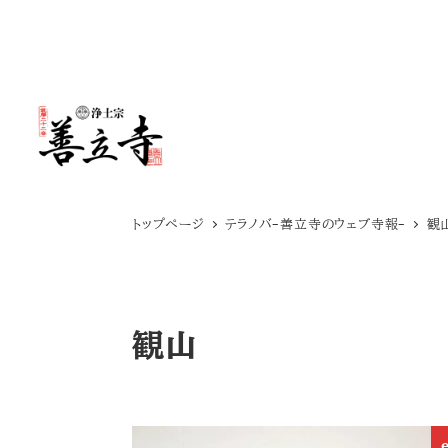
メ
イ
ン
コ
ン
テ
トップページ
テラノバ-善立寺のウェブ寺報-
観
ン
ツ
へ
観山
移
動