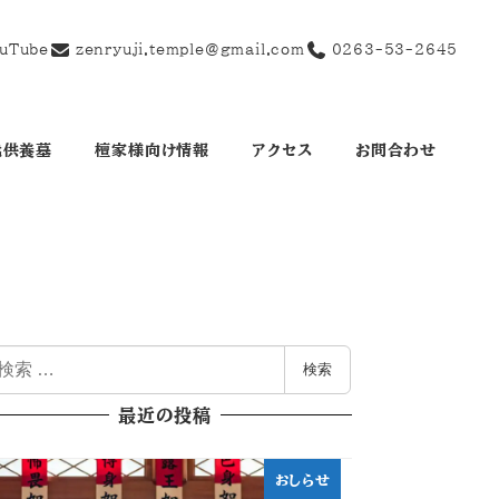
uTube
zenryuji.temple@gmail.com
0263-53-2645
代供養墓
檀家様向け情報
アクセス
お問合わせ
検索
最近の投稿
おしらせ