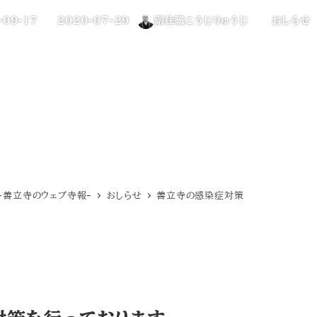
カテゴリー
-09-17
2020-07-29
副住職こうじりゅうじ
おしらせ
投稿日
著
者
-善立寺のウェブ寺報-
おしらせ
善立寺の感染症対策