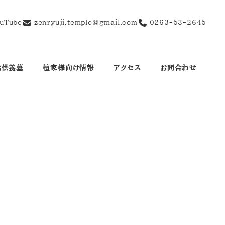
uTube
zenryuji.temple@gmail.com
0263-53-2645
代供養墓
檀家様向け情報
アクセス
お問合わせ