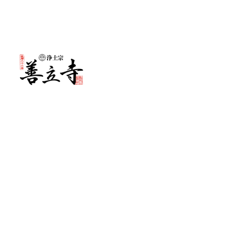
メ
イ
ン
コ
ン
テ
ン
ツ
へ
移
動