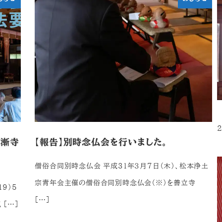
2
東漸寺
【報告】別時念仏会を行いました。
僧俗合同別時念仏会 平成31年３月７日（木）、松本浄土
宗青年会主催の僧俗合同別時念仏会（※）を善立寺
9）5
[…]
[…]