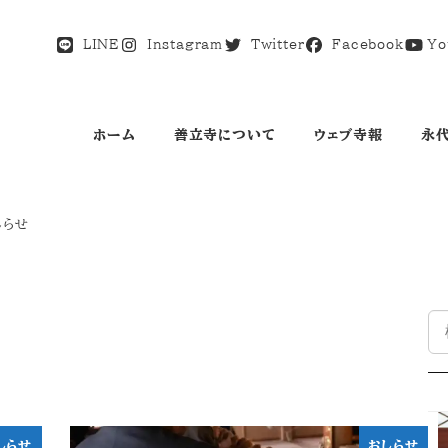
LINE
Instagram
Twitter
Facebook
Yo
ホーム
善立寺について
ウェブ寺報
永
しらせ
検
索
しらせ
おしらせ