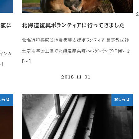
2
講演に
北海道復興ボランティアに行ってきました
北海道胆振東部地震復興支援ボランティア 長野教区浄
土宗青年会主催で北海道厚真町へボランティアに伺いま
インカ
[…]
]
2018-11-01
投稿日
しらせ
おしらせ