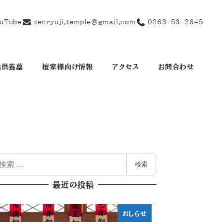
uTube
zenryuji.temple@gmail.com
0263-53-2645
代供養墓
檀家様向け情報
アクセス
お問合わせ
検索
最近の投稿
おしらせ