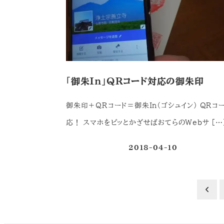
「御朱In」QRコード対応の御朱印
御朱印＋QRコード＝御朱In（ゴシュイン） QRコ
応！ スマホをピッとかざせばおてらのWebサ […
2018-04-10
投稿日
投
稿