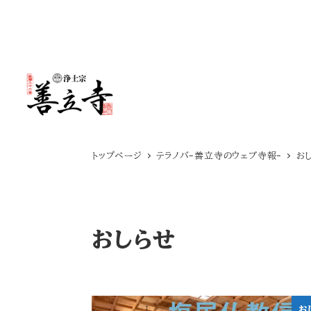
メ
イ
ン
コ
ン
テ
トップページ
テラノバ-善立寺のウェブ寺報-
お
ン
ツ
へ
おしらせ
移
動
お