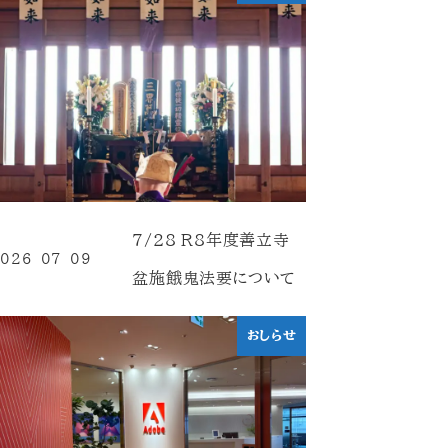
7/28 R8年度善立寺
026-07-09
投稿日
盆施餓鬼法要について
おしらせ