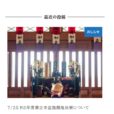
最近の投稿
おしらせ
7/28 R8年度善立寺盆施餓鬼法要について