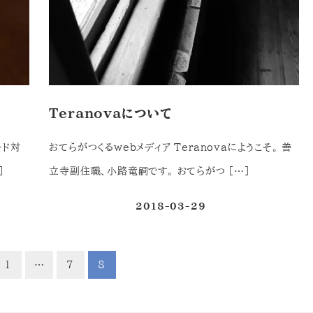
Teranovaについて
ード対
おてらがつくるwebメディア Teranovaにようこそ。 善
]
立寺副住職、小路竜嗣です。 おてらがつ […]
2018-03-29
投稿日
1
…
7
8