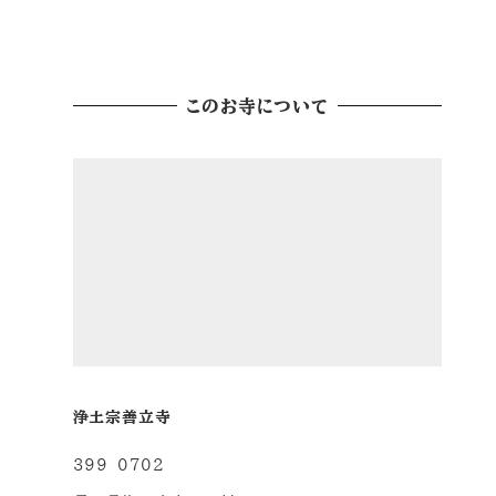
の
このお寺について
ペ
ー
ジ
送
り
浄土宗善立寺
399-0702