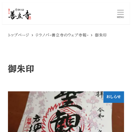
メ
MENU
イ
ン
トップページ
テラノバ-善立寺のウェブ寺報-
御朱印
コ
ン
テ
御朱印
ン
ツ
へ
おしらせ
移
動