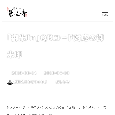
メ
MENU
イ
ン
コ
「御朱In」QRコード対応の御
ン
朱印
テ
ン
2018-06-14
2018-04-10
ツ
更新日
投稿日
カテゴリー
副住職こうじりゅうじ
おしらせ
へ
著
移
者
動
トップページ
テラノバ-善立寺のウェブ寺報-
おしらせ
「御