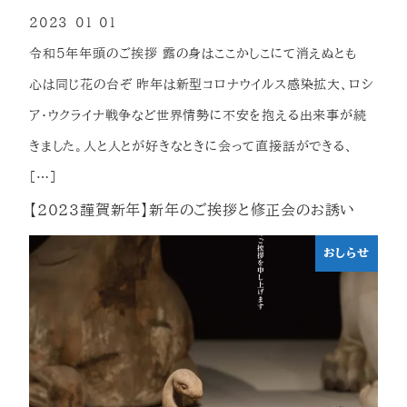
2023-01-01
投稿日
令和５年年頭のご挨拶 露の身はここかしこにて消えぬとも
心は同じ花の台ぞ 昨年は新型コロナウイルス感染拡大、ロシ
ア・ウクライナ戦争など世界情勢に不安を抱える出来事が続
きました。人と人とが好きなときに会って直接話ができる、
[…]
【2023謹賀新年】新年のご挨拶と修正会のお誘い
おしらせ