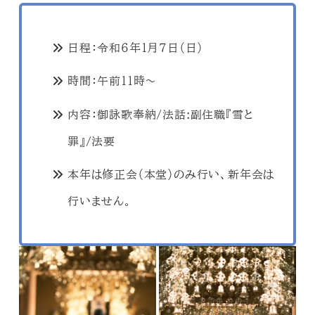
日程：令和６年１月７日（日）
時間：午前１１時～
内容：御詠歌奉納/法話:副住職『雪と
罪』/法要
本年は修正会（本堂）のみ行い、新年会は
行いません。