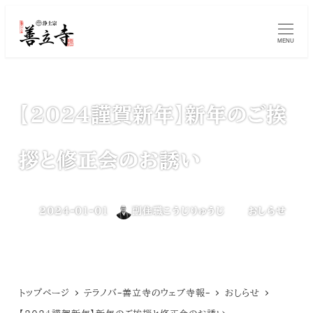
メ
MENU
イ
ン
コ
【2024謹賀新年】新年のご挨
ン
テ
拶と修正会のお誘い
ン
ツ
カテゴリー
2024-01-01
副住職こうじりゅうじ
おしらせ
投稿日
著
へ
者
移
動
トップページ
テラノバ-善立寺のウェブ寺報-
おしらせ