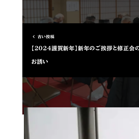
古い投稿
【2024謹賀新年】新年のご挨拶と修正会
お誘い