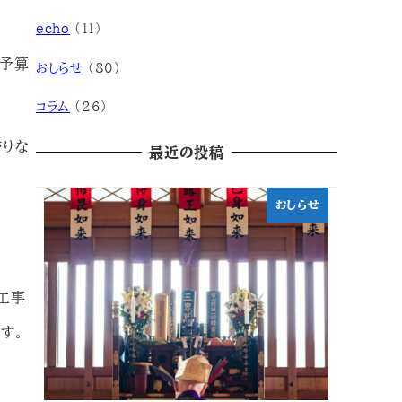
echo
(11)
・予算
おしらせ
(80)
コラム
(26)
滞りな
最近の投稿
おしらせ
工事
す。