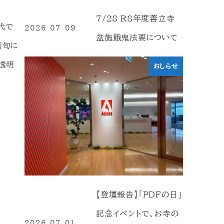
7/28 R8年度善立寺
代で
2026-07-09
投稿日
盆施餓鬼法要について
初旬に
透明
おしらせ
【登壇報告】「PDFの日」
記念イベントで、お寺の
2026-07-01