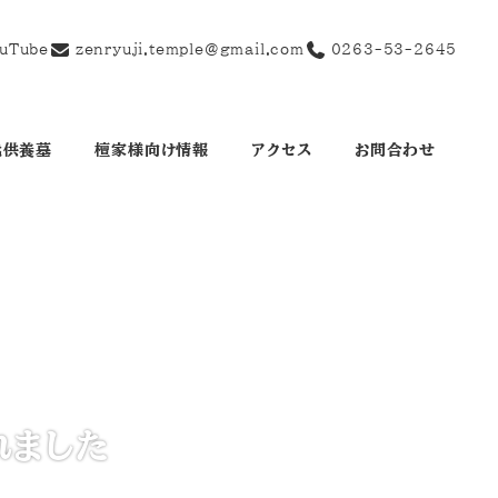
uTube
zenryuji.temple@gmail.com
0263-53-2645
代供養墓
檀家様向け情報
アクセス
お問合わせ
れました