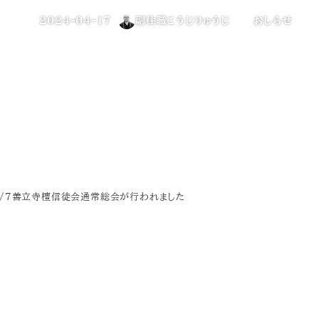
カテゴリー
2024-04-17
副住職こうじりゅうじ
おしらせ
投稿日
著
者
4/7善立寺檀信徒会通常総会が行われました