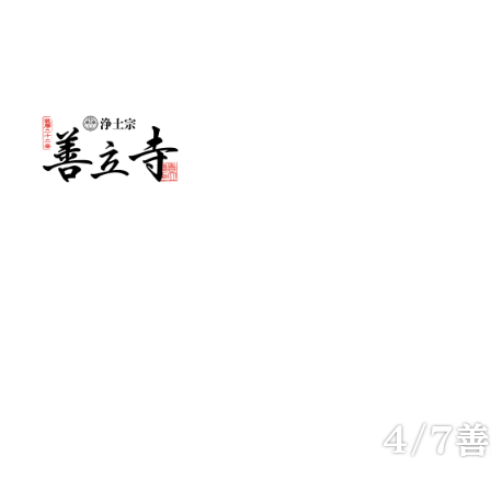
メ
イ
ン
コ
ン
テ
ン
ツ
へ
移
4/7
動