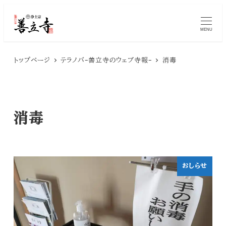
メ
MENU
イ
ン
トップページ
テラノバ-善立寺のウェブ寺報-
消毒
コ
ン
テ
消毒
ン
ツ
へ
おしらせ
移
動