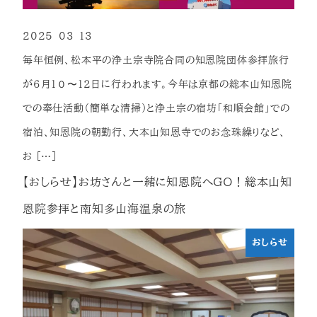
2025-03-13
投稿日
毎年恒例、松本平の浄土宗寺院合同の知恩院団体参拝旅行
が６月１０〜１２日に行われます。今年は京都の総本山知恩院
での奉仕活動（簡単な清掃）と浄土宗の宿坊「和順会館」での
宿泊、知恩院の朝勤行、大本山知恩寺でのお念珠繰りなど、
お […]
【おしらせ】お坊さんと一緒に知恩院へGO！総本山知
恩院参拝と南知多山海温泉の旅
おしらせ