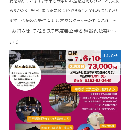
要を執り行います。今年も無事にお盆を迎えられたこと、大変
ありがたく、当日、皆さまにお会いできること楽しみにしており
ます！皆様のご寄付により、本堂にクーラーが設置され […]
[お知らせ]7/28 R7年度善立寺盆施餓鬼法要につ
いて
おしらせ