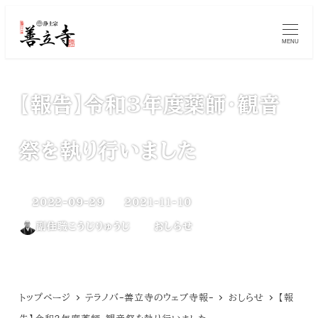
メ
MENU
イ
ン
コ
【報告】令和3年度薬師・観音
ン
祭を執り行いました
テ
ン
2022-09-29
2021-11-10
ツ
更新日
投稿日
カテゴリー
副住職こうじりゅうじ
おしらせ
へ
著
移
者
動
トップページ
テラノバ-善立寺のウェブ寺報-
おしらせ
【報