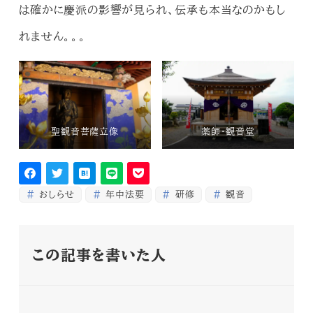
は確かに慶派の影響が見られ、伝承も本当なのかもし
れません。。。
聖観音菩薩立像
薬師・観音堂
おしらせ
年中法要
研修
観音
この記事を書いた人